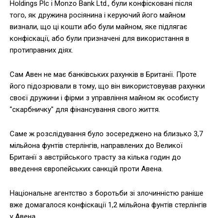
Holdings Plc і Monzo Bank Ltd., були конфісковані після
того, як дружина росіянина і керуючий його майном
визнали, що ці кошти або були майном, яке підлягає
конфіскації, або були призначені для використання в
протиправних діях.
Сам Авен не має банківських рахунків в Британії. Проте
його підозрювали в тому, що він використовував рахунки
своєї дружини і фірми з управління майном як особисту
"скарбничку" для фінансування свого життя.
Саме ж розслідування було зосереджено на близько 3,7
мільйона фунтів стерлінгів, направлених до Великої
Британії з австрійського трасту за кілька годин до
введення європейських санкцій проти Авена.
Національне агентство з боротьби зі злочинністю раніше
вже домагалося конфіскації 1,2 мільйона фунтів стерлінгів
у Авена.