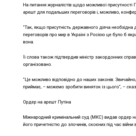
На питання журналістів щодо можливої присутності 
арешт для подальших переговорів і, можливо, конфер
"Так, якщо присутність державного діяча необхідна д
переговорів про мир в Україні з Росією це було б як
вона.
Її слова також підтвердив міністр закордонних справ
організовано.
"Це можливо відповідно до наших законів. Звичайно
приймає, – можемо зробити виняток із цього", – сказ
Ордер на арешт Путіна
Міжнародний кримінальний суд (МКС) видав ордер на
його причетністю до злочинів, скоєних під час війни в