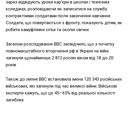
зараз відвідують уроки карʼєри в школах і технічних
коледжах, розповідаючи як записатися на службу
контрактними солдатами після закінчення навчання.
Солдати, що повертаються з фронту, показують дітям, як
робити камуфляжні сітки та окопні свічки.
Загалом розслідування BBC засвідчило, що з початку
повномасштабного вторгнення рф в Україні на війні
загинули щонайменше 2 812 росіян віком від 18 до 20
років.
Також до липня BBC встановила імена 120 343 російських
військових, які загинули під час великої війни. Військові
експерти кажуть, що це 45—65% від реальної кількості
загиблих.