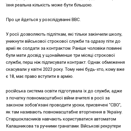
їхня реальна кількість може бути більшою.
Про це йдеться у розслідуванні BBC.
У росії дозволяють підліткам, які тільки закінчили школу,
уникнути військової строкової служби та одразу піти до
армії як солдати за контрактом. Раніше чоловіки повинні
були мати досвід у щонайменше три місяці строкової
служби, перш ніж підписувати контракт. Однак обмеження
скасували у квітні 2023 року. Тому нині будь-хто, кому вже
є 18, має право вступити в армію.
російська система освіти підготувала їх до служби, адже
з початку повномасштабної війни вчителі в росії за
законом зобовʼязані проводити уроки, присвячені "СВО",
як там називають повномасштабне вторгнення в Україну.
Старшокласників навчають користуватися автоматом
Калашникова та ручними гранатами. Військові рекрутери