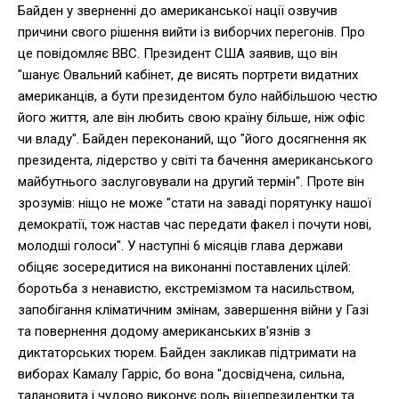
Байден у зверненні до американської нації озвучив
причини свого рішення вийти із виборчих перегонів. Про
це повідомляє BBC. Президент США заявив, що він
"шанує Овальний кабінет, де висять портрети видатних
американців, а бути президентом було найбільшою честю
його життя, але він любить свою країну більше, ніж офіс
чи владу". Байден переконаний, що "його досягнення як
президента, лідерство у світі та бачення американського
майбутнього заслуговували на другий термін". Проте він
зрозумів: ніщо не може "стати на заваді порятунку нашої
демократії, тож настав час передати факел і почути нові,
молодші голоси". У наступні 6 місяців глава держави
обіцяє зосередитися на виконанні поставлених цілей:
боротьба з ненавистю, екстремізмом та насильством,
запобігання кліматичним змінам, завершення війни у Газі
та повернення додому американських в'язнів з
диктаторських тюрем. Байден закликав підтримати на
виборах Камалу Гарріс, бо вона "досвідчена, сильна,
талановита і чудово виконує роль віцепрезидентки та