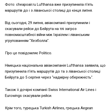
Фото: cheapoair.ru Lufthansa вже призупинила п'ять
маршрутів до і з ліванської столиці до кінця липня.
Від сьогодні, 29 липня, авіакомпанії призупинили і
скасували рейси до Бейрута на тлі загроз
повномасштабної війни між Ізраїлем і ліванським
угрупованням "Хезболла".
Про це повідомляє Politico.
Німецька національна авіакомпанія Lufthansa заявила, що
призупинила п'ять маршрутів до та з ліванської столиці
Бейрута до 5 серпня через "надмірну обережність".
Також її дочірні компанії Swiss International Air Lines і
Eurowings скасували рейси.
Крім того, турецька Turkish Airlines, грецька Aegean