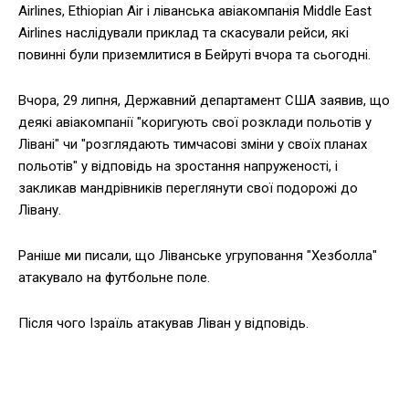
Airlines, Ethiopian Air і ліванська авіакомпанія Middle East
Airlines наслідували приклад та скасували рейси, які
повинні були приземлитися в Бейруті вчора та сьогодні.
Вчора, 29 липня, Державний департамент США заявив, що
деякі авіакомпанії "коригують свої розклади польотів у
Лівані" чи "розглядають тимчасові зміни у своїх планах
польотів" у відповідь на зростання напруженості, і
закликав мандрівників переглянути свої подорожі до
Лівану.
Раніше ми писали, що Ліванське угруповання "Хезболла"
атакувало на футбольне поле.
Після чого Ізраїль атакував Ліван у відповідь.