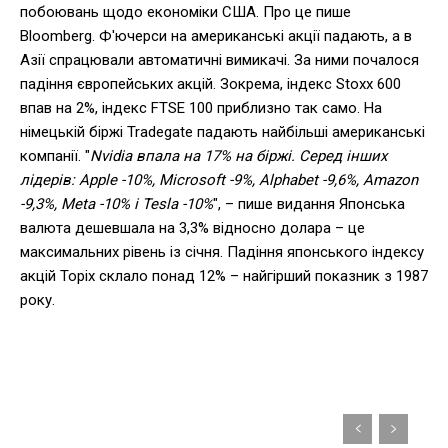
побоювань щодо економіки США. Про це пише
Bloomberg. Ф'ючерси на американські акції падають, а в
Азії спрацювали автоматичні вимикачі. За ними почалося
падіння європейських акцій. Зокрема, індекс Stoxx 600
впав на 2%, індекс FTSE 100 приблизно так само. На
німецькій біржі Tradegate падають найбільші американські
компанії. "
Nvidia впала на 17% на біржі. Серед інших
лідерів: Apple -10%, Microsoft -9%, Alphabet -9,6%, Amazon
-9,3%, Meta -10% і Tesla -10%
", – пише видання Японська
валюта дешевшала на 3,3% відносно долара – це
максимальних рівень із січня. Падіння японського індексу
акцій Topix склало понад 12% – найгірший показник з 1987
року.