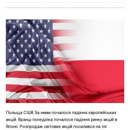
Польща США За ними почалося падіння європейських
акцій. Вранці понеділка почалося падіння ринку акцій в
Японії. Розпродаж світових акцій посилився на тлі