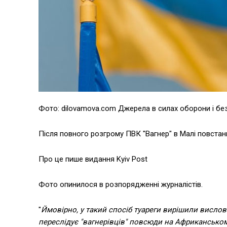
Фото: dilovamova.com Джерела в силах оборони і без
Після повного розгрому ПВК "Вагнер" в Малі повста
Про це пише видання Kyiv Post
Фото опинилося в розпорядженні журналістів.
"
Ймовірно, у такий спосіб туареги вирішили висловит
переслідує "вагнерівців" повсюди на Африкансько