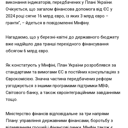
виконання індикаторів, передбачених у Плані України.
Очікується, що загалом фінансова допомога від ЄС у
2024 році сягне 16 млрд євро, із яких 3 млрд євро –
гранти", – йдеться в повідомленні Мінфіну.
Нагадаємо, що у березні-квітні до державного бюджету
вже надійшло два транші перехідного фінансування
обсягом 6 млрд євро.
Як констатують у Мінфіні, План України розроблявся за
стандартами та вимогами ЄС в постійних консультаціях з
Єврокомісією. Значна частина передбачених реформ
узгоджується з іншими програмами підтримки МВФ,
Світового банку, а також євроінтеграційними завданнями
тощо.
Міністерство фінансів відповідальне за три напрями
Плану: управління державними фінансами, боротьбу з
відмиванням грошей і фінансові ринки. Мінфін також є