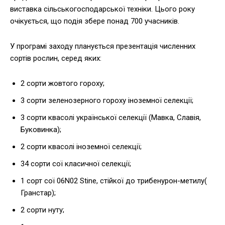
виставка сільськогосподарської техніки. Цього року
очікується, що подія збере понад 700 учасників.
У програмі заходу планується презентація численних
сортів рослин, серед яких:
2 сорти жовтого гороху;
3 сорти зеленозерного гороху іноземної селекції;
3 сорти квасолі української селекції (Мавка, Славія,
Буковинка);
2 сорти квасолі іноземної селекції;
34 сорти сої класичної селекції;
1 сорт сої 06N02 Stine, стійкої до трибенурон-метилу(
Гранстар);
2 сорти нуту;