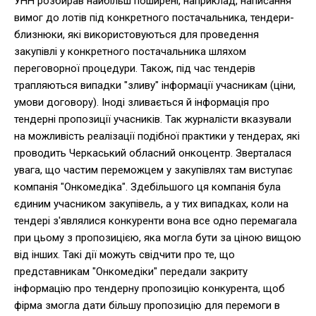
УНН розбирав найбільш поширені, наприклад, написання
вимог до лотів під конкретного постачальника, тендери-
близнюки, які використовуються для проведення
закупівлі у конкретного постачальника шляхом
переговорної процедури. Також, під час тендерів
трапляються випадки "зливу" інформації учасникам (ціни,
умови договору). Іноді зливається й інформація про
тендерні пропозиції учасників. Так журналісти вказували
на можливість реалізації подібної практики у тендерах, які
проводить Черкаський обласний онкоцентр. Зверталася
увага, що частим переможцем у закупівлях там виступає
компанія "Онкомедіка". Здебільшого ця компанія була
єдиним учасником закупівель, а у тих випадках, коли на
тендері з'являлися конкуренти вона все одно перемагала
при цьому з пропозицією, яка могла бути за ціною вищою
від інших. Такі дії можуть свідчити про те, що
представникам "Онкомедіки" передали закриту
інформацію про тендерну пропозицію конкурента, щоб
фірма змогла дати більшу пропозицію для перемоги в