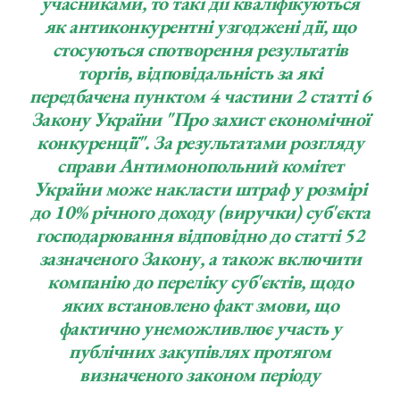
учасниками, то такі дії кваліфікуються
як антиконкурентні узгоджені дії, що
стосуються спотворення результатів
торгів, відповідальність за які
передбачена пунктом 4 частини 2 статті 6
Закону України "Про захист економічної
конкуренції". За результатами розгляду
справи Антимонопольний комітет
України може накласти штраф у розмірі
до 10% річного доходу (виручки) суб'єкта
господарювання відповідно до статті 52
зазначеного Закону, а також включити
компанію до переліку суб'єктів, щодо
яких встановлено факт змови, що
фактично унеможливлює участь у
публічних закупівлях протягом
визначеного законом періоду