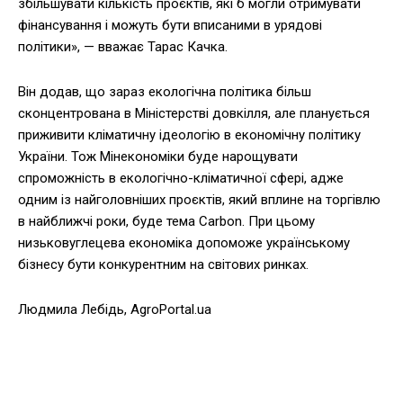
збільшувати кількість проєктів, які б могли отримувати
фінансування і можуть бути вписаними в урядові
політики», — вважає Тарас Качка.
Він додав, що зараз екологічна політика більш
сконцентрована в Міністерстві довкілля, але планується
приживити кліматичну ідеологію в економічну політику
України. Тож Мінекономіки буде нарощувати
спроможність в екологічно-кліматичної сфері, адже
одним із найголовніших проєктів, який вплине на торгівлю
в найближчі роки, буде тема Carbon. При цьому
низьковуглецева економіка допоможе українському
бізнесу бути конкурентним на світових ринках.
Людмила Лебідь, AgroPortal.ua