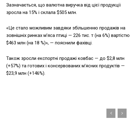
Зазначається, що валютна виручка від цієї продукції
зросла на 15% і склала $505 млн.
«Це стало можливим завдяки збільшенню продажів на
зовнішніх ринках м’яса птиці — 226 тис. т (на 6%) вартістю
$463 млн (на 18 %)», — пояснили фахівці.
Також зросли експортні продажі ковбас — до $2,8 млн
(+57%) та готових і консервованих м’ясних продуктів —
$23,9 млн (+146%).