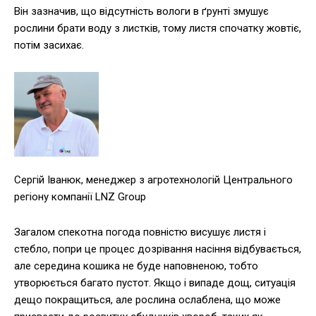
Він зазначив, що відсутність вологи в ґрунті змушує
рослини брати воду з листків, тому листя спочатку жовтіє,
потім засихає.
Сергій Іванюк, менеджер з агротехнологій Центрального
регіону компанії LNZ Group
Загалом спекотна погода повністю висушує листя і
стебло, попри це процес дозрівання насіння відбувається,
але середина кошика не буде наповненою, тобто
утворюється багато пустот. Якщо і випаде дощ, ситуація
дещо покращиться, але рослина ослаблена, що може