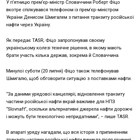
У п’ятницю прем’єр-міністр Словаччини Роберт Фіцо
вкотре спілкувався телефоном із прем’єр-міністром
України Денисом Шмигалем з питання транзиту російської
нафти через Україну.
Як передає TASR, Фіцо запропонував своєму
українському колезі технічне рішення, в якому мають
брати участь кілька держав, зокрема й Словаччина.
Минулої суботи (20 липня) Фіцо також телефонував
Шмигалю, щоб обговорити ситуацію з поставками нафти.
“За даними урядової канцелярії, відновлення транзиту
частини російської нафти вкрай важливе для НПЗ
“Slovnaft”, оскільки альтернативні джерела нафти дорожчі
і можуть бути технологічно непридатними”, – пише TASR.
В апараті уряду нагадали, що вся історія з припиненням
транзиту частини російської нафти виникла після рішення