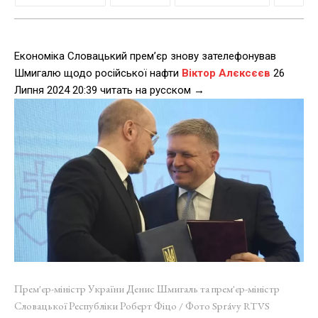
Економіка Словацький прем’єр знову зателефонував
Шмигалю щодо російської нафти
Віктор Алєксєєв
26
Липня 2024 20:39 читать на русском →
Прем'єр-міністр України Денис Шмигаль та прем'єр-міністр
Словацької Республіки Роберт Фіцо / Фото Správy RTVS