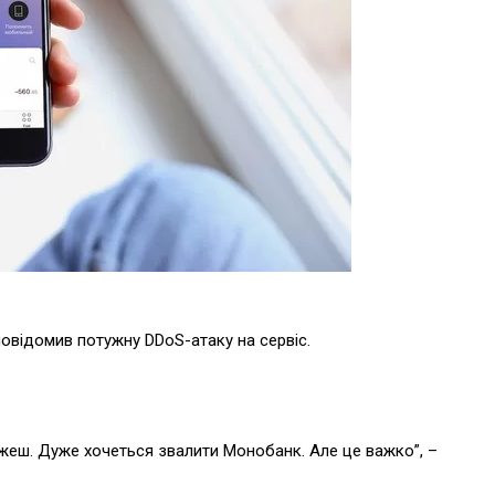
овідомив потужну DDoS-атаку на сервіс.
ажеш. Дуже хочеться звалити Монобанк. Але це важко”, –