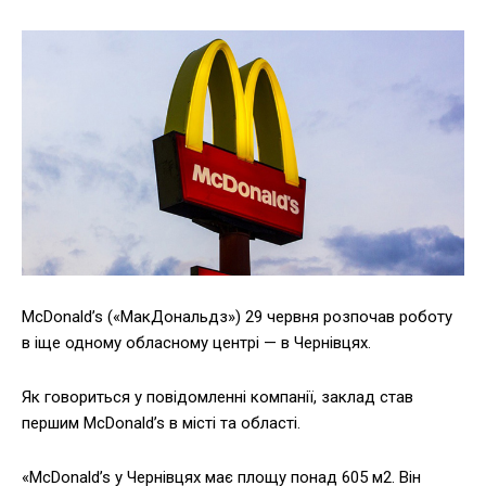
McDonald’s («МакДональдз») 29 червня розпочав роботу
в іще одному обласному центрі — в Чернівцях.
Як говориться у повідомленні компанії, заклад став
першим McDonald’s в місті та області.
«McDonald’s у Чернівцях має площу понад 605 м2. Він