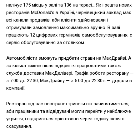
налічує 175 місць у залі та 136 на терасі… Як і решта нових
ресторанів McDonald’s в Україні, чернівецький заклад має
всі канали продажів, аби клієнти здійснювали і
отримували замовлення максимально зручно. В залі
працюють 12 цифрових терміналів самообслуговування, є
сервіс обслуговування за столиком.
Автомобілісти зможуть придбати страви на МакДрайві. А
за кілька тижнів після відкриття працюватиме також
служба доставки МакДелівері. Графік роботи ресторану —
з 7:00 до 22:30, МакДрайву — з 5:00 до 22:30», — додали в
компанії.
Ресторан під час повітряної тривоги він зачинятиметься,
аби працівники та відвідувачі могли перейти у найближче
укриття, і відкриється орієнтовно через годину після її
скасування.