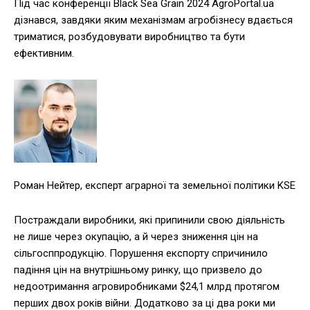
Під час конференції Black Sea Grain 2024 AgroPortal.ua
дізнався, завдяки яким механізмам агробізнесу вдається
триматися, розбудовувати виробництво та бути
ефективним.
Роман Нейтер, експерт аграрної та земельної політики KSE
Постраждали виробники, які припинили свою діяльність
не лише через окупацію, а й через зниження цін на
сільгосппродукцію. Порушення експорту спричинило
падіння цін на внутрішньому ринку, що призвело до
недоотримання агровиробниками $24,1 млрд протягом
перших двох років війни. Додатково за ці два роки ми