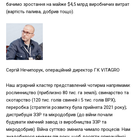
бачимо зростання на майже $4,5 млрд виробничих витрат
(вартість палива, добрив тощо).
Сергій Нечипорук, операційний директор ГК VITAGRO
Наш аграрний кластер представлений чотирма напрямами:
рослинництво (приблизно 80 тис. га землі); свинарство та
скотарство (120 тис. голів свиней і 5 тис. голів ВРХ);
переробка (стратегія розвитку була прийнята 2021 року);
дистрибуція ЗЗР та мікродобрив (до війни почали
будувати хімічний завод із виробництва ЗЗР та
мікродобрив). Війна суттєво змінила чимало процесів. Нам
знадобилося мінімум пів року, щоб досягти операційної