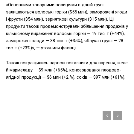
«Основними товарними позиціями в даній групі
залишаються волоські горіхи ($55 млн), заморожені ягоди
і фрукти ($54 млн), зерняткові культури ($15 млн). Ці
продукти також продемонстрували збільшення продажів у
кількісному вираженні: волоські горіхи — 19 тис. т (+44%),
заморожені плоди — 38 тис. т (+35%), яблука і груші — 28
тис. т (+23%)», — уточнили фахівці.
Також покращились вартісні показники для варення, желе
й мармеладу — $9 млн (+65%), консервованої плодово-
ягідної продукції — $6 млн (+2 %), соків — $97 млн (+61%).