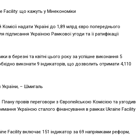
 Facility: що кажуть у Мінекономіки
Комісії надати Україні до 1,89 млрд євро попереднього
я підписання Україною Рамкової угоди та її ратифікації
ки в березні та квітні цього року за успішне виконання 5
обхідно виконати 9 індикаторів, що дозволить отримати 4,110
я України, – Шмигаль
м Плану провів переговори з Європейською Комісією та узгодив
мання Україною сталого фінансування в рамках Ukraine Facility
ine Facility включає 151 індикатор за 69 напрямками реформ,