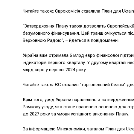
Читайте також: Єврокомісія схвалила План для Ukraine
"Затвердження Плану також дозволить Європейській 
безумовного фінансування. Цей транш очікується післ
Верховною Радою", – йдеться в повідомленні.
Україна вже отримала 6 млрд євро фінансової підтрим
індикаторів першого кварталу. У другому кварталі не
млрд євро у вересні 2024 року.
Читайте також: ЄС схвалив "торговельний безвіз" дл
Крім того, уряд України паралельно з затвердження
Рамкову угоду, яка стане правовою основою для отри
до 2027 року за умови успішного виконання Плану.
За інформацією Мінекономіки, загалом План для Ukra