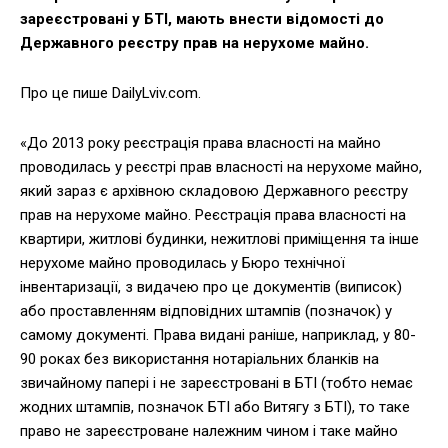
зареєстровані у БТІ, мають внести відомості до
Державного реєстру прав на нерухоме майно.
Про це пише DailyLviv.com.
«До 2013 року реєстрація права власності на майно
проводилась у реєстрі прав власності на нерухоме майно,
який зараз є архівною складовою Державного реєстру
прав на нерухоме майно. Реєстрація права власності на
квартири, житлові будинки, нежитлові приміщення та інше
нерухоме майно проводилась у Бюро технічної
інвентаризації, з видачею про це документів (виписок)
або проставленням відповідних штампів (позначок) у
самому документі. Права видані раніше, наприклад, у 80-
90 роках без використання нотаріальних бланків на
звичайному папері і не зареєстровані в БТІ (тобто немає
жодних штампів, позначок БТІ або Витягу з БТІ), то таке
право не зареєстроване належним чином і таке майно