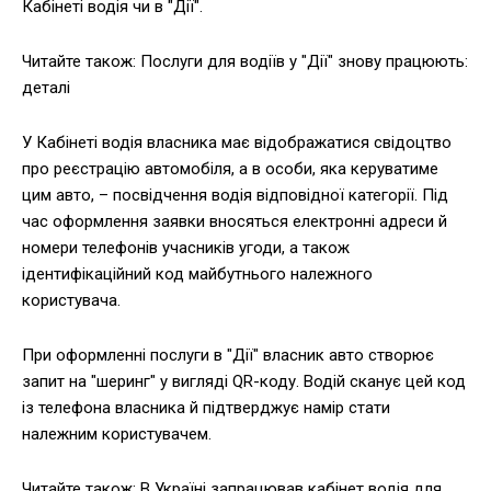
Кабінеті водія чи в "Дії".
Читайте також: Послуги для водіїв у "Дії" знову працюють:
деталі
У Кабінеті водія власника має відображатися свідоцтво
про реєстрацію автомобіля, а в особи, яка керуватиме
цим авто, – посвідчення водія відповідної категорії. Під
час оформлення заявки вносяться електронні адреси й
номери телефонів учасників угоди, а також
ідентифікаційний код майбутнього належного
користувача.
При оформленні послуги в "Дії" власник авто створює
запит на "шеринг" у вигляді QR-коду. Водій сканує цей код
із телефона власника й підтверджує намір стати
належним користувачем.
Читайте також: В Україні запрацював кабінет водія для