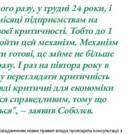
го разу, у грудні 24 роки, і
 місяці підприємствам на
оєї критичності. Тобто до 1
ойти цей механізм. Механізм
и готові, це займе не більше
зу. І раз на півтора року в
ну переглядати критичність
авді критичні для економіки
ься справедливим, тому що
ься", – заявив Соболєв.
провадженням нових правил влада проводила консультації з