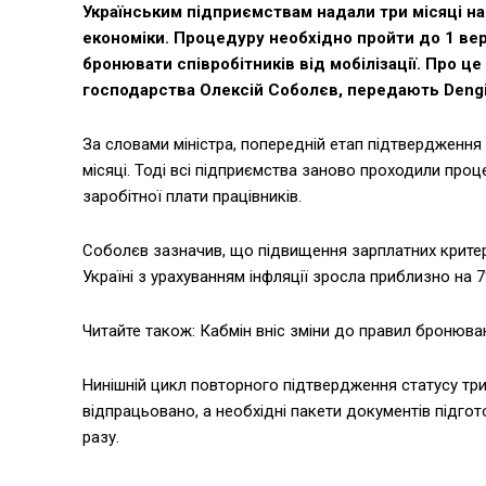
Українським підприємствам надали три місяці н
економіки. Процедуру необхідно пройти до 1 вер
бронювати співробітників від мобілізації. Про це
господарства Олексій Соболєв, передають Dengi
За словами міністра, попередній етап підтвердження 
місяці. Тоді всі підприємства заново проходили про
заробітної плати працівників.
Соболєв зазначив, що підвищення зарплатних критері
Україні з урахуванням інфляції зросла приблизно на 7
Читайте також: Кабмін вніс зміни до правил бронюван
Нинішній цикл повторного підтвердження статусу три
відпрацьовано, а необхідні пакети документів підгот
разу.