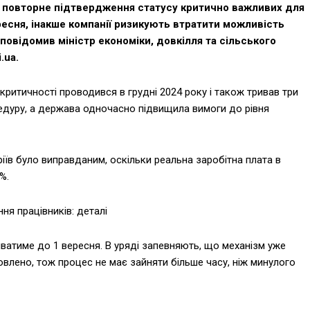
а повторне підтвердження статусу критично важливих для
есня, інакше компанії ризикують втратити можливість
 повідомив міністр економіки, довкілля та сільського
.ua.
критичності проводився в грудні 2024 року і також тривав три
цедуру, а держава одночасно підвищила вимоги до рівня
їв було виправданим, оскільки реальна заробітна плата в
%.
ня працівників: деталі
ватиме до 1 вересня. В уряді запевняють, що механізм уже
овлено, тож процес не має зайняти більше часу, ніж минулого