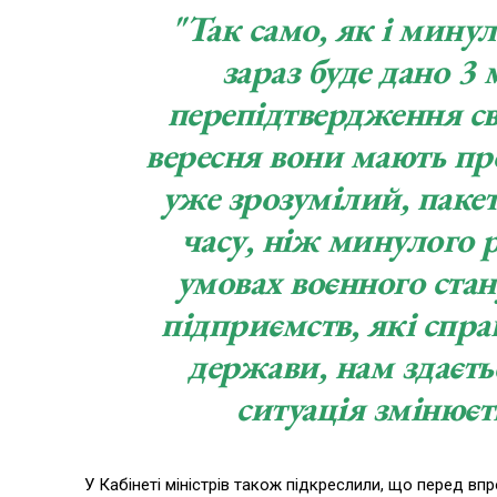
"Так само, як і минуло
зараз буде дано 3
перепідтвердження св
вересня вони мають пр
уже зрозумілий, пакет
часу, ніж минулого ра
умовах воєнного ста
підприємств, які спр
держави, нам здаєт
ситуація змінюєт
У Кабінеті міністрів також підкреслили, що перед в